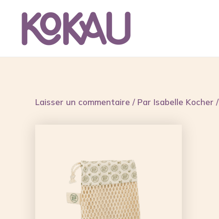
Aller
Navigation
au
des
contenu
articles
Laisser un commentaire
/ Par
Isabelle Kocher